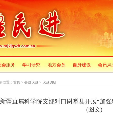
社会服务
学习研究
地方会务
自身建设
会员风
的位置：
首页
>
参政议政
>
议政调研
新疆直属科学院支部对口尉犁县开展“加强
(图文)