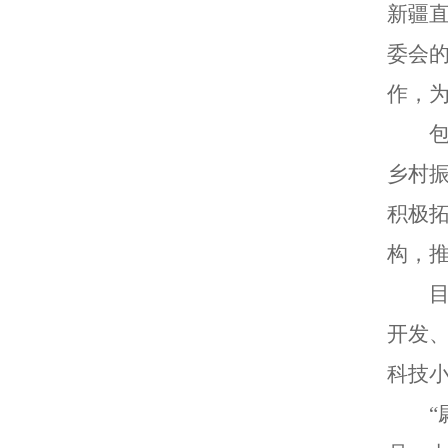
新疆
委会
作，
乡村
积极
构，
开发
科技