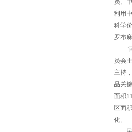
员、
利用
科学
罗布
员会
主持
品关
面积1
区面积
化。