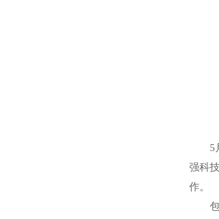
强科
作。