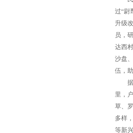
过“尉
升级
员，
达西
沙盘
伍，
据
里，户
草、
多样
等新