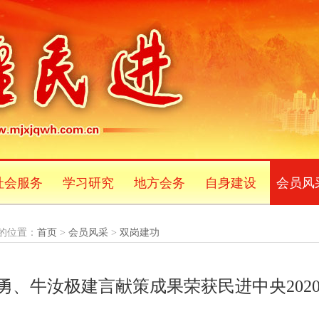
社会服务
学习研究
地方会务
自身建设
会员风
的位置：
首页
>
会员风采
>
双岗建功
勇、牛汝极建言献策成果荣获民进中央202