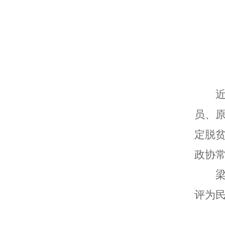
员、
定脱贫
政协
评为民