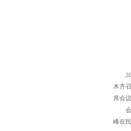
2
木齐
席会
峰在民